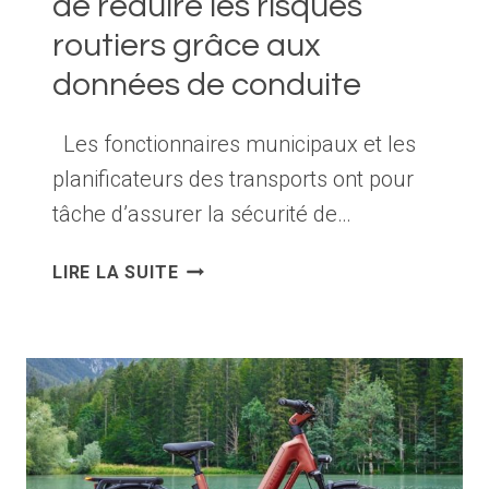
de réduire les risques
MEILLEURE
routiers grâce aux
SANTÉ
données de conduite
QUE
LES
AUTRES
Les fonctionnaires municipaux et les
NAVETTEURS
planificateurs des transports ont pour
tâche d’assurer la sécurité de…
DES
LIRE LA SUITE
ROUTES
PLUS
SÛRES,
DES
VILLES
PLUS
SÛRES :
3