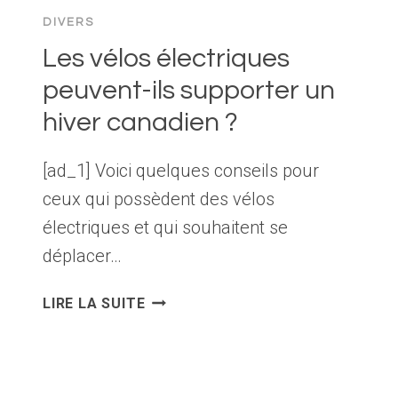
SÉCURITÉ
DIVERS
À
UN
Les vélos électriques
NIVEAU
peuvent-ils supporter un
SUPÉRIEUR
hiver canadien ?
AVEC
LE
CADENAS
[ad_1] Voici quelques conseils pour
POUR
ceux qui possèdent des vélos
VÉLO
électriques et qui souhaitent se
BORDO
ALARM
déplacer…
LES
LIRE LA SUITE
VÉLOS
ÉLECTRIQUES
PEUVENT-
ILS