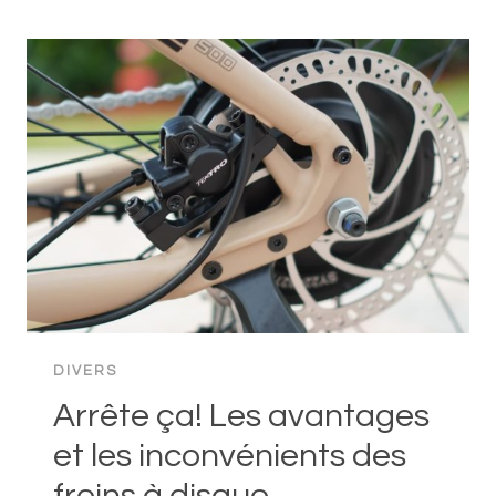
POUR
ACHETER
VOTRE
PREMIER
VÉLO
PLIANT
DIVERS
Arrête ça! Les avantages
et les inconvénients des
freins à disque