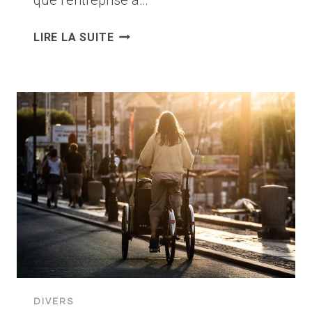
que l’entreprise a…
GAZELLE
LIRE LA SUITE
ECLIPSE
LANCÉ
COMME
VÉLO
ÉLECTRIQUE
DE
RANDONNÉE
CONFORTABLE
AVEC
GPS
DIVERS