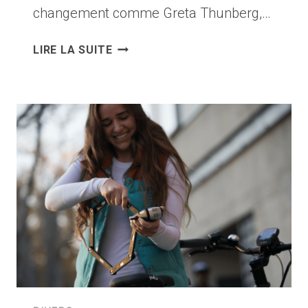
changement comme Greta Thunberg,…
UN
LIRE LA SUITE
COUPLE
PARCOURT
DES
MILLIERS
DE
KILOMÈTRES
À
TRAVERS
L’EUROPE
EN
DESSINANT
UN
VÉLO
GPS
EN