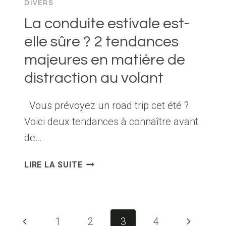
DIVERS
SUPPORTER
UN
La conduite estivale est-
HIVER
elle sûre ? 2 tendances
CANADIEN
majeures en matière de
?
distraction au volant
Vous prévoyez un road trip cet été ?
Voici deux tendances à connaître avant
de…
LA
LIRE LA SUITE
CONDUITE
ESTIVALE
EST-
ELLE
Navigation
Page
Page
1
2
3
4
SÛRE