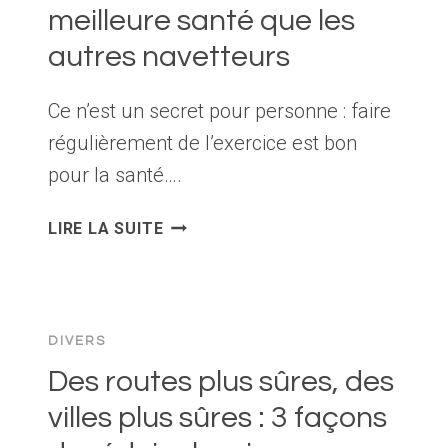
meilleure santé que les
À
DISQUE
autres navetteurs
MÉCANIQUES
ET
Ce n’est un secret pour personne : faire
HYDRAULIQUES
régulièrement de l’exercice est bon
pour la santé….
UNE
LIRE LA SUITE
ÉTUDE
RÉVÈLE
QUE
LES
DIVERS
CYCLISTES
SONT
Des routes plus sûres, des
SIX
villes plus sûres : 3 façons
FOIS
EN