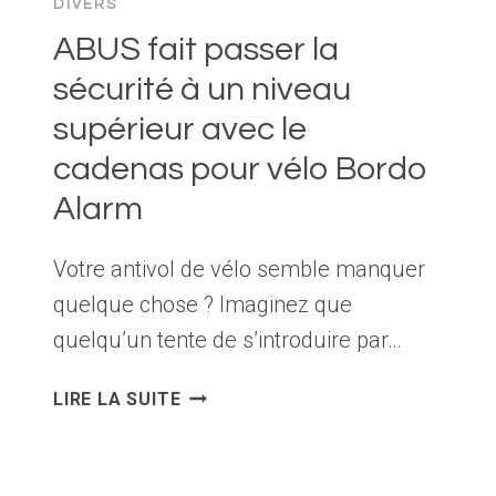
DIVERS
COURS
ABUS fait passer la
DE
ROUTE
sécurité à un niveau
supérieur avec le
cadenas pour vélo Bordo
Alarm
Votre antivol de vélo semble manquer
quelque chose ? Imaginez que
quelqu’un tente de s’introduire par…
ABUS
LIRE LA SUITE
FAIT
PASSER
LA