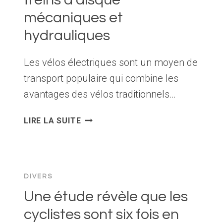
mécaniques et
hydrauliques
Les vélos électriques sont un moyen de
transport populaire qui combine les
avantages des vélos traditionnels…
ARRÊTE
LIRE LA SUITE
ÇA!
LES
AVANTAGES
ET
DIVERS
LES
INCONVÉNIENTS
Une étude révèle que les
DES
cyclistes sont six fois en
FREINS