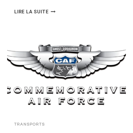
DÉCOUVRIR
LIRE LA SUITE
LES
SECRETS
DE
LA
CONDUITE
AUTOMOBILE
SUR
PISTE
EN
TOUTE
SÉCURITÉ
TRANSPORTS