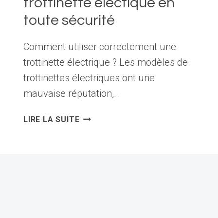
trottinette électique en
toute sécurité
Comment utiliser correctement une
trottinette électrique ? Les modèles de
trottinettes électriques ont une
mauvaise réputation,…
CONSEILS
LIRE LA SUITE
POUR
ROULER
EN
TROTTINETTE
ÉLECTIQUE
EN
TOUTE
SÉCURITÉ