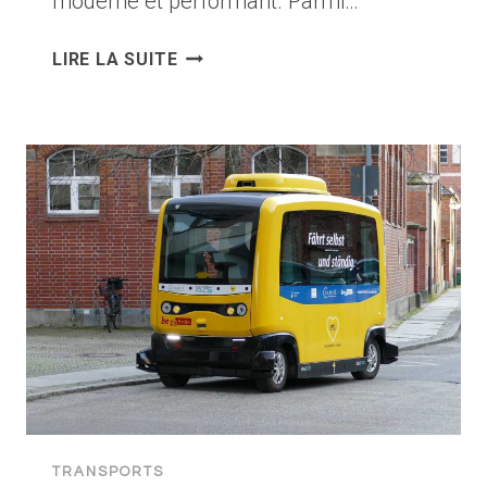
moderne et performant. Parmi…
LE
LIRE LA SUITE
RÉSEAU
DE
TRAMWAY
À
GRENOBLE
:
LIGNES,
ITINÉRAIRES
ET
HORAIRES
TRANSPORTS