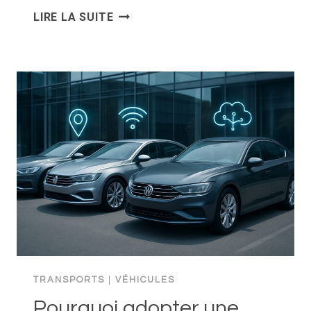
DS
LIRE LA SUITE
AUTOMOBILES
:
PANNES
CONNUES
ET
ASTUCES
POUR
RÉPARER
MOINS
CHER
TRANSPORTS
|
VÉHICULES
Pourquoi adopter une