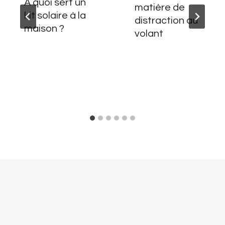
À quoi sert un
matière de
kit solaire à la
distraction au
maison ?
volant