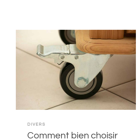
LES
NORMES
POUR
UN
MOBILIER
URBAIN
?
DIVERS
Comment bien choisir