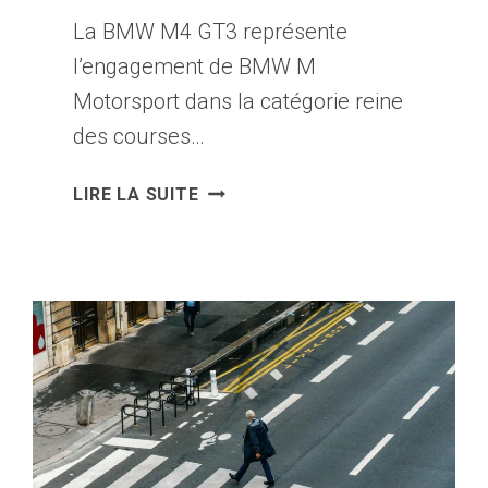
La BMW M4 GT3 représente
l’engagement de BMW M
Motorsport dans la catégorie reine
des courses…
BMW
LIRE LA SUITE
M4
GT3
:
LA
VOITURE
DE
COURSE
QUI
INCARNE
L’EXCELLENCE
GT