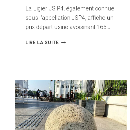
La Ligier JS P4, également connue
sous l’appellation JSP4, affiche un
prix départ usine avoisinant 165…
LIGIER
LIRE LA SUITE
JS
P4
:
PRIX,
FICHE
TECHNIQUE
ET
TOUT
SAVOIR
SUR
CE
PROTOTYPE