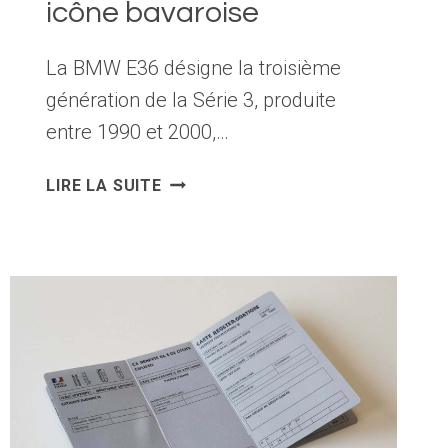
icône bavaroise
La BMW E36 désigne la troisième
génération de la Série 3, produite
entre 1990 et 2000,…
BMW
LIRE LA SUITE
E36
:
LE
GUIDE
COMPLET
POUR
COMPRENDRE,
ACHETER
ET
ENTRETENIR