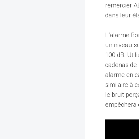
remercier AB
dans leur él
L’alarme Bor
un niveau su
100 dB. Util
cadenas de
alarme en ca
similaire à 
le bruit perç
empêchera de