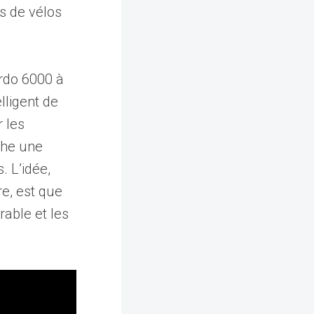
s de vélos
ordo 6000 à
lligent de
r les
che une
. L’idée,
e, est que
rable et les