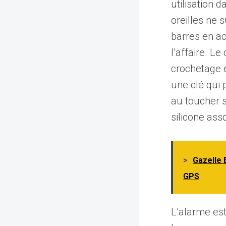
utilisation d
oreilles ne 
barres en ac
l’affaire. L
crochetage e
une clé qui 
au toucher s
silicone asso
>
Gazelle 
GPS
L’alarme es