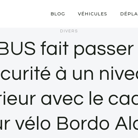
BLOG
VÉHICULES
DÉPLA
DIVERS
BUS fait passer 
curité à un niv
ieur avec le c
r vélo Bordo A