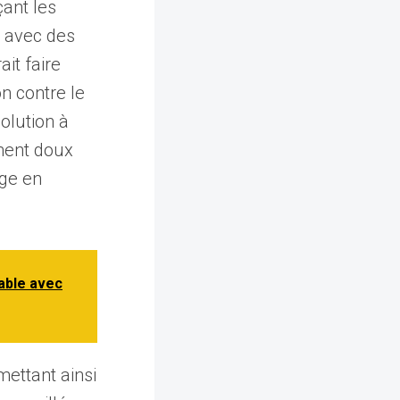
çant les
e avec des
it faire
on contre le
olution à
ement doux
age en
able avec
ettant ainsi