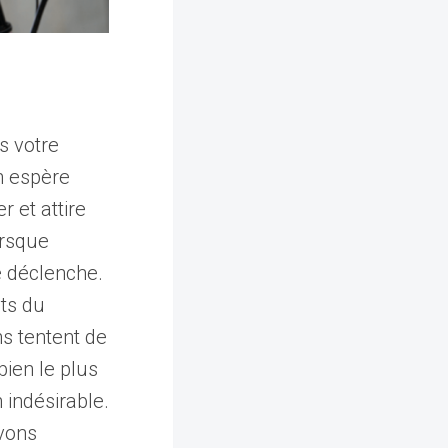
s votre
n espère
r et attire
orsque
e déclenche.
nts du
ns tentent de
bien le plus
 indésirable.
evons