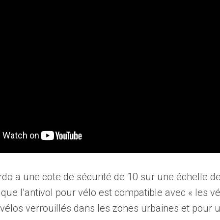
do a une cote de sécurité de 10 sur une échelle de
e que l’antivol pour vélo est compatible avec « les v
élos verrouillés dans les zones urbaines et pour 