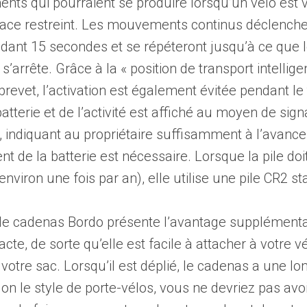
ts qui pourraient se produire lorsqu’un vélo est v
ace restreint. Les mouvements continus déclenche
dant 15 secondes et se répéteront jusqu’à ce que 
arrête. Grâce à la « position de transport intellige
brevet, l’activation est également évitée pendant le 
batterie et de l’activité est affiché au moyen de sig
 indiquant au propriétaire suffisamment à l’avance
 de la batterie est nécessaire. Lorsque la pile doit
nviron une fois par an), elle utilise une pile CR2 s
 cadenas Bordo présente l’avantage supplémentai
te, de sorte qu’elle est facile à attacher à votre v
votre sac. Lorsqu’il est déplié, le cadenas a une l
on le style de porte-vélos, vous ne devriez pas avo