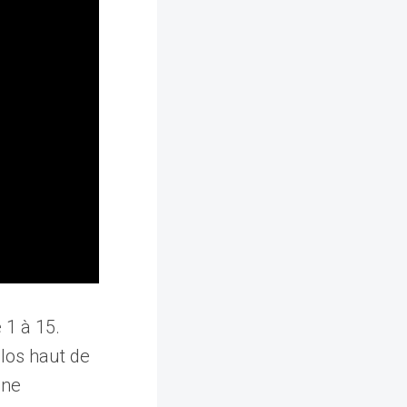
 1 à 15.
élos haut de
une