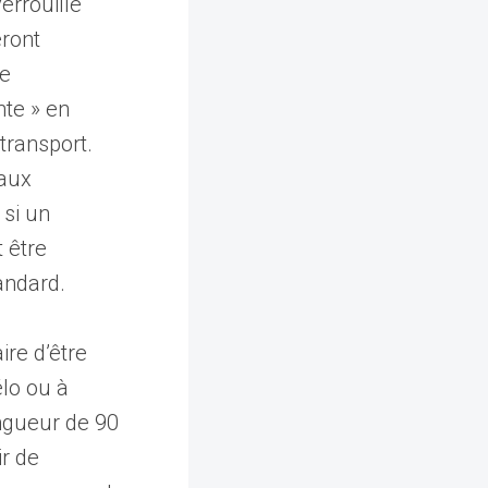
errouillé
ront
le
nte » en
transport.
naux
 si un
 être
tandard.
re d’être
élo ou à
ongueur de 90
ir de