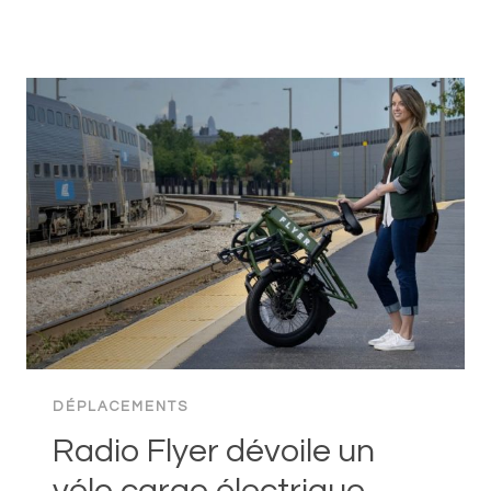
AU
VÉLO
ÉLECTRIQUE
SIGNIFIE
FAIRE
PLUS
D’EXERCICE.
DÉPLACEMENTS
Radio Flyer dévoile un
vélo cargo électrique