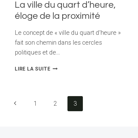
La ville du quart d’heure,
éloge de la proximité
Le concept de « ville du quart d’heure »
fait son chemin dans les cercles
politiques et de…
LA
LIRE LA SUITE
VILLE
DU
QUART
D’HEURE,
Navigation
Page
1
2
3
ÉLOGE
de
DE
précédente
LA
page
PROXIMITÉ