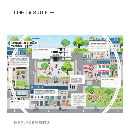
LYFT
LIRE LA SUITE
RECYCLE
SES
BATTERIES
DE
VÉLOS
ÉLECTRIQUES
L’ENTREPRISE
DE
L’ANCIEN
FONDATEUR
DE
TESLA
DÉPLACEMENTS