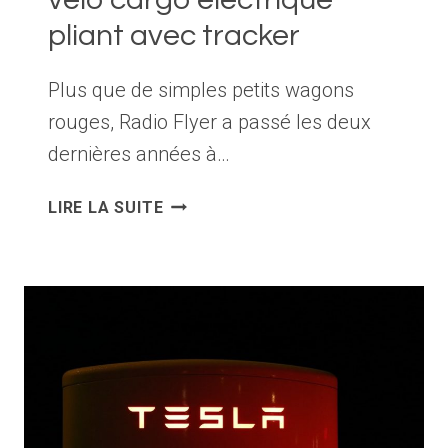
pliant avec tracker
Plus que de simples petits wagons
rouges, Radio Flyer a passé les deux
dernières années à…
RADIO
LIRE LA SUITE
FLYER
DÉVOILE
UN
VÉLO
CARGO
ÉLECTRIQUE
PLIANT
AVEC
TRACKER