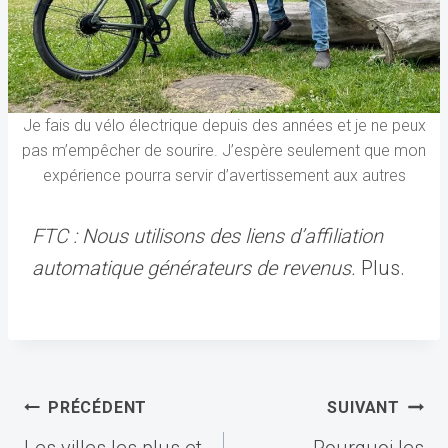
Je fais du vélo électrique depuis des années et je ne peux
pas m’empêcher de sourire. J’espère seulement que mon
expérience pourra servir d’avertissement aux autres
FTC : Nous utilisons des liens d’affiliation
automatique générateurs de revenus.
Plus.
Navigation
PRÉCÉDENT
SUIVANT
de
Les villes les plus et
Pourquoi les