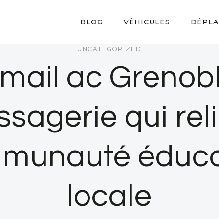
BLOG
VÉHICULES
DÉPLA
UNCATEGORIZED
ail ac Grenoble
sagerie qui reli
munauté éduca
locale