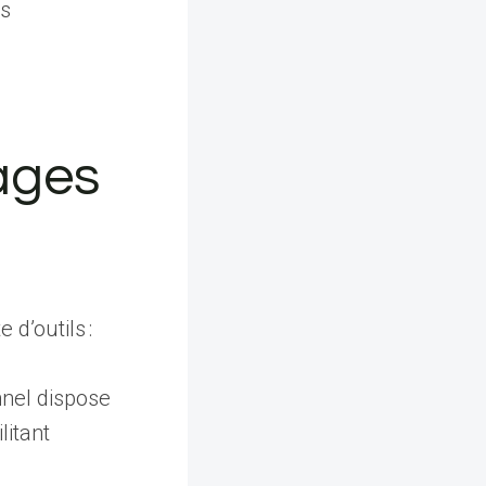
ts
ages
d’outils :
nel dispose
ilitant