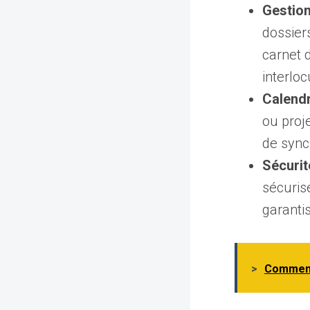
Gestion
dossier
carnet 
interloc
Calendr
ou proje
de sync
Sécurit
sécuris
garanti
>
Comment 