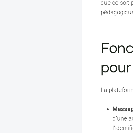
que ce soit
pédagogiques
Fonc
pour 
La plateform
Message
d’une a
l’identi