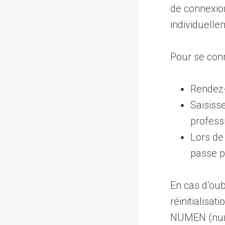
de connexion
individuelle
Pour se conn
Rendez-v
Saisiss
profess
Lors de 
passe p
En cas d’oub
réinitialisa
NUMEN (numér