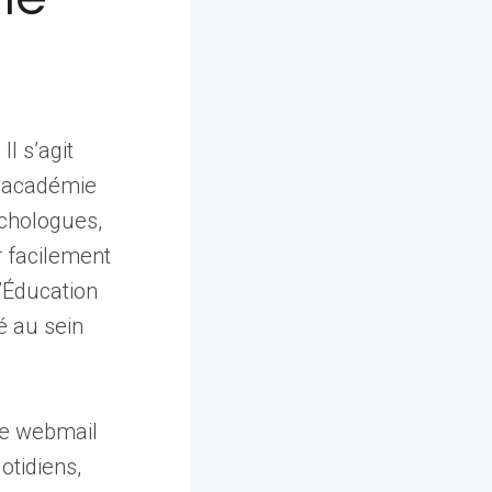
l s’agit
l’académie
ychologues,
 facilement
l’Éducation
té au sein
 le webmail
otidiens,