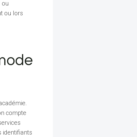
s ou
t ou lors
 mode
’académie.
son compte
services
identifiants