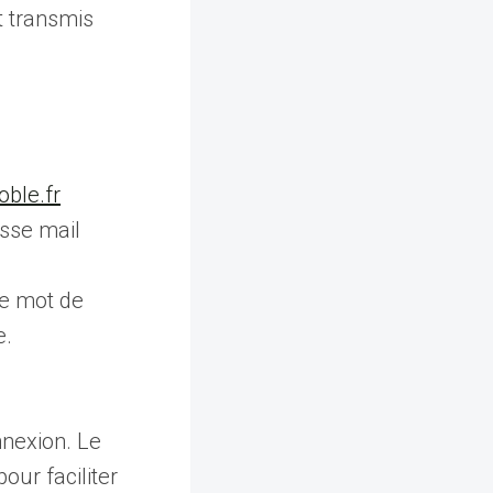
t transmis
oble.fr
esse mail
le mot de
e.
nnexion. Le
our faciliter