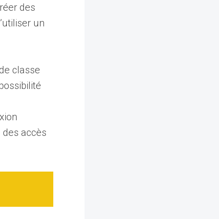
créer des
utiliser un
 de classe
ossibilité
exion
n des accès
.