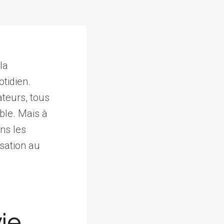
la
tidien.
ateurs, tous
ble. Mais à
ns les
isation au
vie