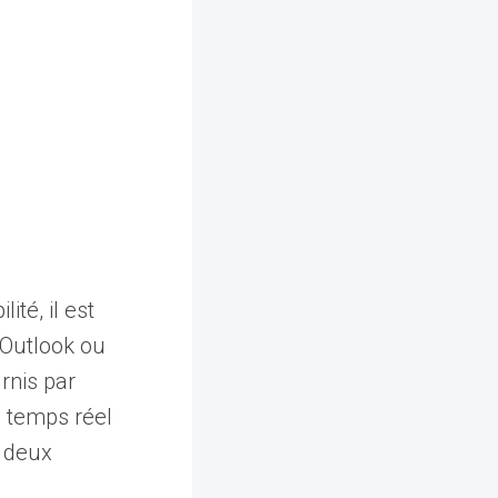
ité, il est
 Outlook ou
rnis par
n temps réel
 deux