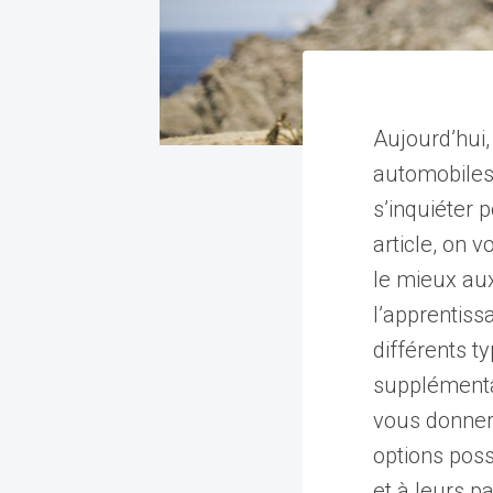
Aujourd’hui,
automobiles
s’inquiéter 
article, on 
le mieux au
l’apprentiss
différents t
supplémentai
vous donner
options poss
et à leurs p