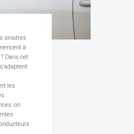
 sinistres
mmencent à
 ? Dans cet
 s’adaptent
rt les
es
nces, on
entes
 conducteurs