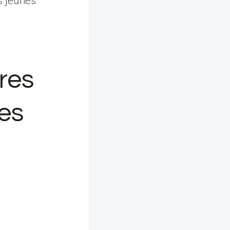
es jeunes
res
es