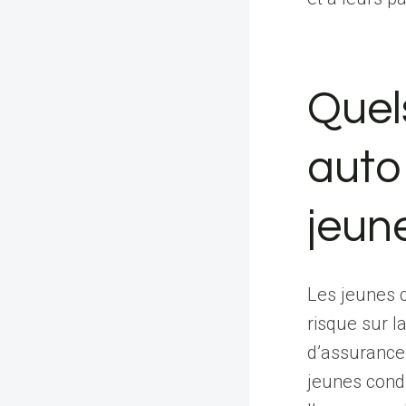
Quel
auto
jeun
Les jeunes 
risque sur l
d’assurance 
jeunes condu