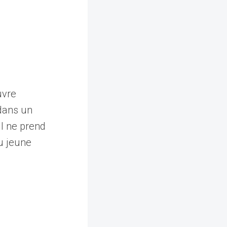
uvre
dans un
Il ne prend
u jeune