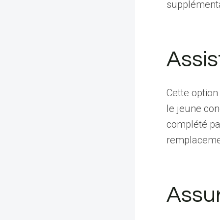
supplémenta
Assi
Cette option
le jeune con
complété pa
remplacemen
Assu