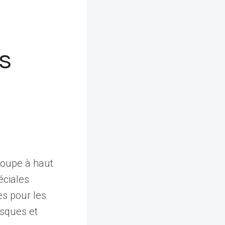
s
roupe à haut
éciales
es pour les
isques et