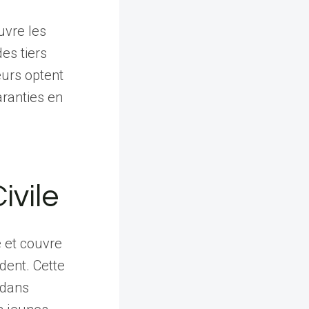
uvre les
es tiers
eurs optent
ranties en
ivile
e et couvre
dent. Cette
 dans