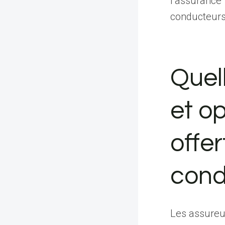
l’assurance 
conducteurs
Quel
et o
offe
cond
Les assureu