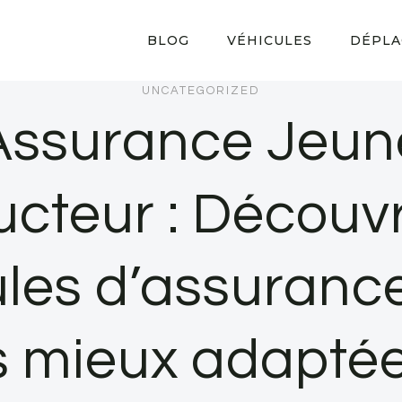
BLOG
VÉHICULES
DÉPLA
UNCATEGORIZED
Assurance Jeun
cteur : Découvr
les d’assuranc
s mieux adaptée