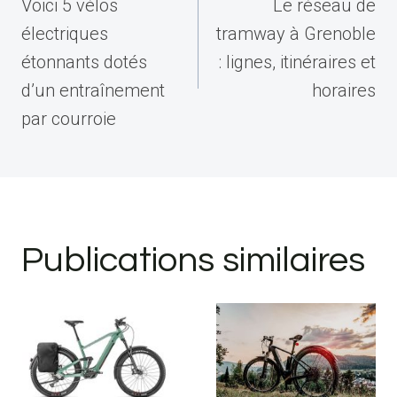
de
Voici 5 vélos
Le réseau de
l’article
électriques
tramway à Grenoble
étonnants dotés
: lignes, itinéraires et
d’un entraînement
horaires
par courroie
Publications similaires